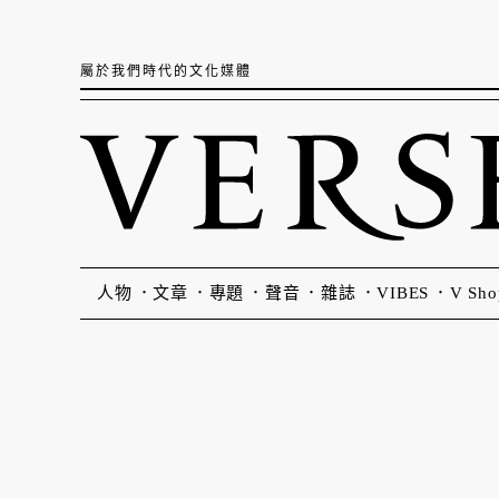
屬於我們時代的文化媒體
人物
文章
專題
聲音
雜誌
VIBES
V Sho