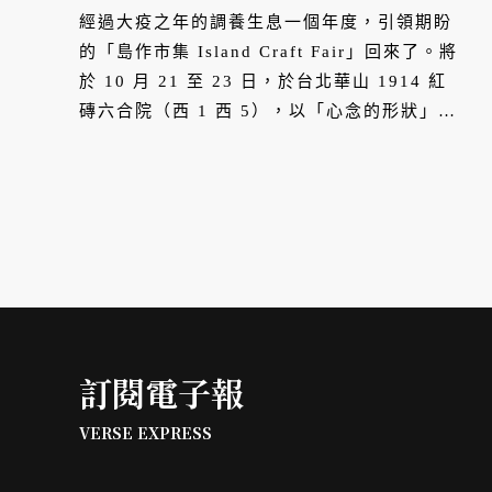
經過大疫之年的調養生息一個年度，引領期盼
的「島作市集 Island Craft Fair」回來了。將
於 10 月 21 至 23 日，於台北華山 1914 紅
磚六合院（西 1 西 5），以「心念的形狀」為
題，帶領 45 位陶藝創作者與島作精選金工皮
革木藝、閱讀、選品及飲食等品牌共襄盛舉，
探索作者於心與手的相互關係。
訂閱電子報
VERSE EXPRESS