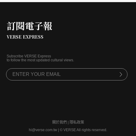
訂閱電子報
VERSE EXPRESS
Subscribe VERSE Express
to follow the most updated cultural views.
關於我們
|
隱私政策
hi@verse.com.tw
|
© VERSE All rights reserved.