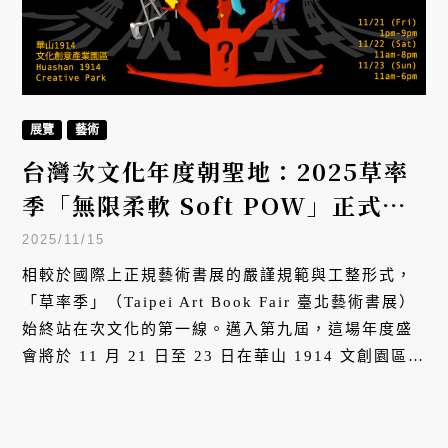
展覽
藝術
台灣次文化年度朝聖地：2025草率
季「無限柔軟 Soft POW」正式登
場！用9年打造另類藝術書展
2025/11/15
相較於國際上正規藝術書展的嚴謹規範與工整形式，
「草率季」（Taipei Art Book Fair 臺北藝術書展）
始終站在次文化的第一線。邁入第九屆，這場年度盛
會將於 11 月 21 日至 23 日在華山 1914 文創園區登
場，今年以「無限柔軟 Soft POW」為題 —— 刻意拿
掉「power」的「er」，象徵一股能消融尖銳、在摩
擦中築起柔軟堡壘的力量。