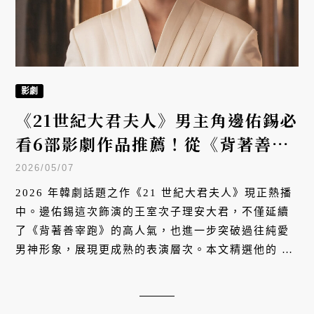
影劇
《21世紀大君夫人》男主角邊佑錫必
看6部影劇作品推薦！從《背著善宰
跑》爆紅到新世代男神
2026/05/07
2026 年韓劇話題之作《21 世紀大君夫人》現正熱播
中。邊佑錫這次飾演的王室次子理安大君，不僅延續
了《背著善宰跑》的高人氣，也進一步突破過往純愛
男神形象，展現更成熟的表演層次。本文精選他的 6
部代表作，帶你回顧他邁向新世代男神的成長軌跡。