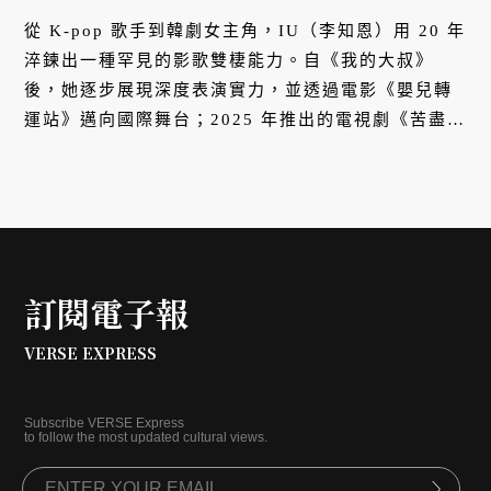
從 K-pop 歌手到韓劇女主角，IU（李知恩）用 20 年
淬鍊出一種罕見的影歌雙棲能力。自《我的大叔》
後，她逐步展現深度表演實力，並透過電影《嬰兒轉
運站》邁向國際舞台；2025 年推出的電視劇《苦盡柑
來遇見你》更橫掃口碑與獎項。2026 年新作《21 世
紀大君夫人》未播先熱，她的影響力持續擴張。
訂閱電子報
VERSE EXPRESS
Subscribe VERSE Express
to follow the most updated cultural views.