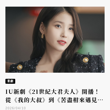
影劇
IU新劇《21世紀大君夫人》開播！
從《我的大叔》到《苦盡柑來遇見
你》的表演進化
2026/04/10