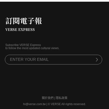
訂閱電子報
VERSE EXPRESS
Subscribe VERSE Express
to follow the most updated cultural views.
關於我們
|
隱私政策
hi@verse.com.tw
|
© VERSE All rights reserved.