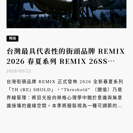
時尚
台灣最具代表性的街頭品牌 REMIX
2026 春夏系列 REMIX 26SS
TH(RE)SHOLD SERIES登場
2026/05/22
台灣街頭品牌 REMIX 正式發佈 2026 全新春夏系列
「TH (RE) SHOLD」，“Threshold” （閾值）乃是
界線管理：將目光投向榮格心理學中關於意識與無意
識接壤的邊緣空間。本季將服裝視為一種可調節的界
線管理工具，探討個體如何在不穩定的環境中， 透過
穿著重構自我的心理座標。