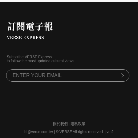
訂閱電子報
VERSE EXPRESS
Subscribe VERSE Express
to follow the most updated cultural views.
關於我們
|
隱私政策
hi@verse.com.tw
|
© VERSE All rights reserved. | vm2