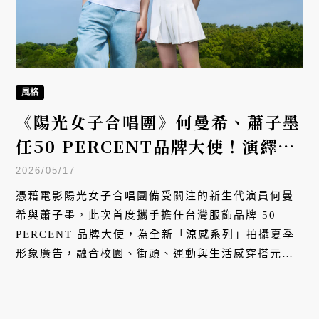
風格
《陽光女子合唱團》何曼希、蕭子墨
任50 PERCENT品牌大使！演繹夏
日「涼感宇宙」
2026/05/17
憑藉電影陽光女子合唱團備受關注的新生代演員何曼
希與蕭子墨，此次首度攜手擔任台灣服飾品牌 50
PERCENT 品牌大使，為全新「涼感系列」拍攝夏季
形象廣告，融合校園、街頭、運動與生活感穿搭元
素，展現青春世代的夏日風格。