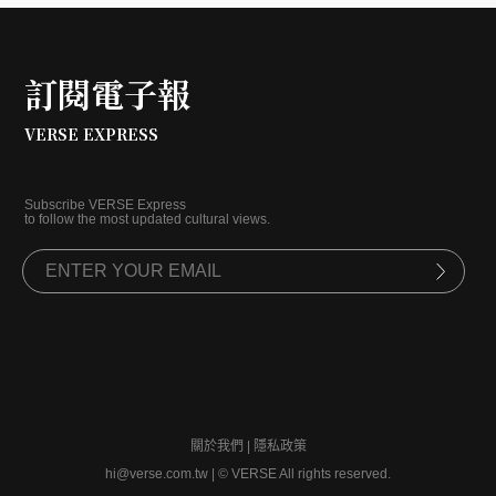
訂閱電子報
VERSE EXPRESS
Subscribe VERSE Express
to follow the most updated cultural views.
關於我們
|
隱私政策
hi@verse.com.tw
|
© VERSE All rights reserved.