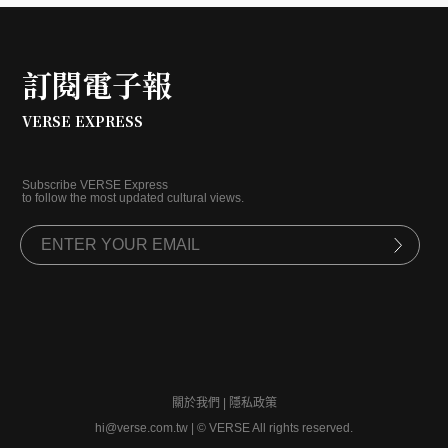
訂閱電子報
VERSE EXPRESS
Subscribe VERSE Express
to follow the most updated cultural views.
關於我們
|
隱私政策
hi@verse.com.tw
|
© VERSE All rights reserved.