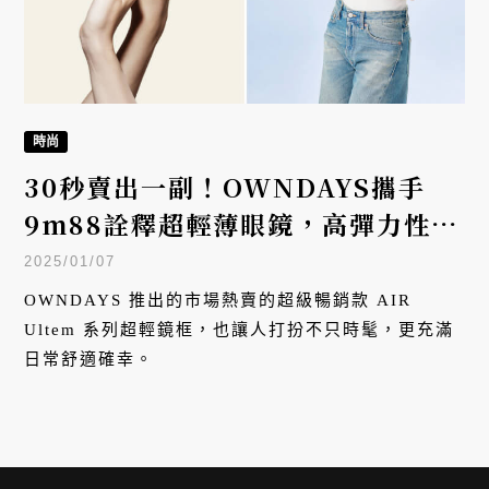
時尚
30秒賣出一副！OWNDAYS攜手
9m88詮釋超輕薄眼鏡，高彈力性材
質打造柔韌時尚感
2025/01/07
OWNDAYS 推出的市場熱賣的超級暢銷款 AIR
Ultem 系列超輕鏡框，也讓人打扮不只時髦，更充滿
日常舒適確幸。