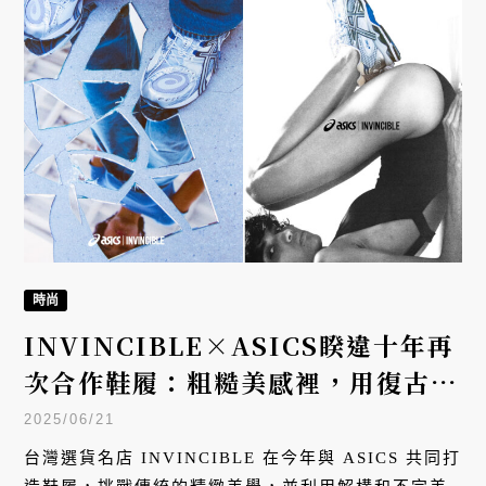
時尚
INVINCIBLE×ASICS睽違十年再
次合作鞋履：粗糙美感裡，用復古和
未來主義對話
2025/06/21
台灣選貨名店 INVINCIBLE 在今年與 ASICS 共同打