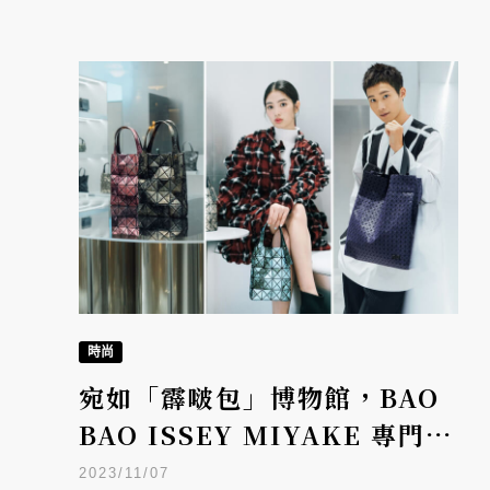
時尚
宛如「霹啵包」博物館，BAO
BAO ISSEY MIYAKE 專門店
進駐101
2023/11/07