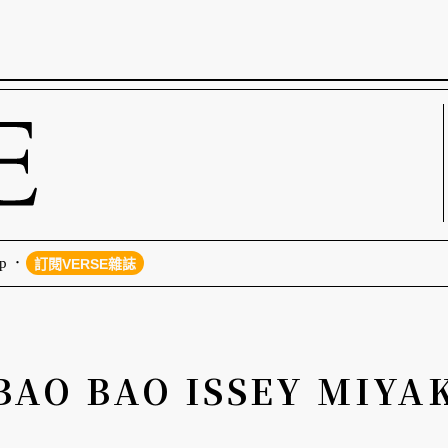
p
訂閱VERSE雜誌
BAO BAO ISSEY MIYA