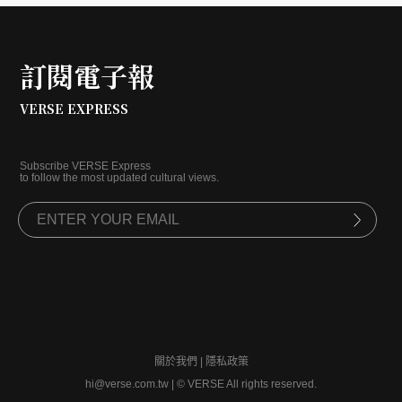
訂閱電子報
VERSE EXPRESS
Subscribe VERSE Express
to follow the most updated cultural views.
關於我們
|
隱私政策
hi@verse.com.tw
|
© VERSE All rights reserved.