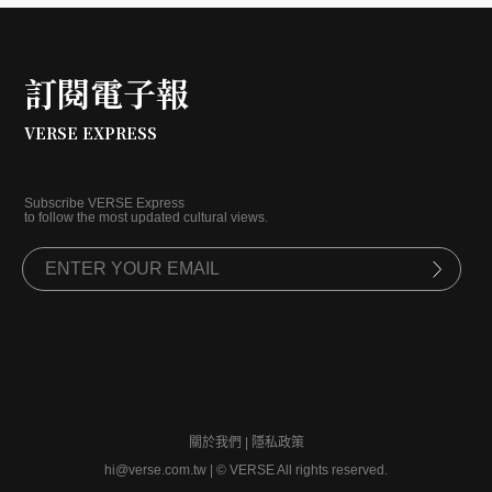
訂閱電子報
VERSE EXPRESS
Subscribe VERSE Express
to follow the most updated cultural views.
關於我們
|
隱私政策
hi@verse.com.tw
|
© VERSE All rights reserved.