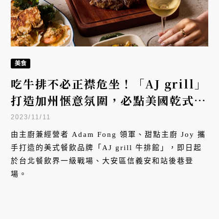
美食
吃牛排不必正襟危坐！「AJ grill」
打造加州愜意氛圍，必點美國乾式
18天熟成肋眼、海鮮滿滿驚豔
2023/11/11
由主廚兼經營者 Adam Fong 領軍、甜點主廚 Joy 攜
手打造的美式餐飲品牌「AJ grill 牛排館」，即日起
於台北餐飲界一級戰場、大安區信義安和站後巷登
場。