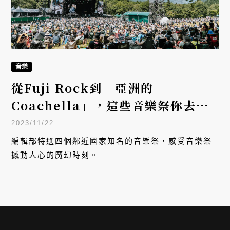
音樂
從Fuji Rock到「亞洲的
Coachella」，這些音樂祭你去過
嗎？
2023/11/22
編輯部特選四個鄰近國家知名的音樂祭，感受音樂祭
撼動人心的魔幻時刻。