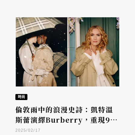
時尚
倫敦雨中的浪漫史詩：凱特溫
斯蕾演繹Burberry，重現90
年代英倫愛情喜劇的璀璨
2025/02/17