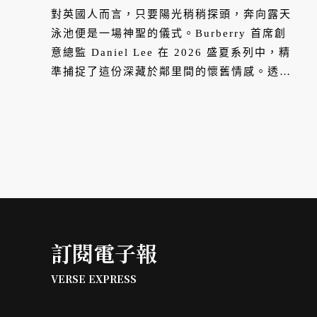
粼粼微光
對英國人而言，只要陽光稍稍探頭，奔向露天
泳池便是一場神聖的儀式。Burberry 首席創
意總監 Daniel Lee 在 2026 盛夏系列中，精
準捕捉了這份深藏於鄰里間的懷舊情感。透過
攝影師 Ryan McGinley 的鏡頭，經典格紋隨
浴巾鋪陳於池畔，與粼粼水波共振出屬於英倫
的閒適與張力。這不僅是一次季節性的時裝發
表，更是一封致敬陽光、水花與共聚時光的優
雅情書。
訂閱電子報
VERSE EXPRESS