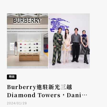
時尚
Burberry進駐新光三越
Diamond Towers，Daniel
Lee以新包款、格紋與玩色創意
2024/01/29