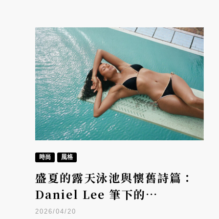
時尚
風格
盛夏的露天泳池與懷舊詩篇：
Daniel Lee 筆下的
Burberry，捕捉英倫夏日的
2026/04/20