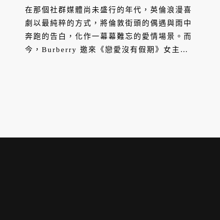
在那個社群媒體尚未盛行的年代，英倫浪漫喜
劇以最純粹的方式，將倫敦街頭的偶遇與雨中
奔跑的告白，化作一幕幕難忘的愛情場景。而
今，Burberry 邀來《戀愛沒有假期》女主角
凱特溫斯蕾，在變幻莫測的倫敦天氣裡，以
「It’s Always Burberry Weather 愛在倫
敦」為題，用經典風衣重現那個浪漫年代的溫
度。