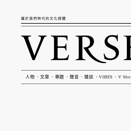
屬於我們時代的文化媒體
人物
文章
專題
聲音
雜誌
VIBES
V Sho