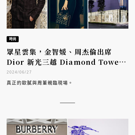
時尚
眾星雲集，金智媛、周杰倫出席
Dior 新光三越 Diamond Towers
專門店開幕
2024/06/27
真正的歐膩與周董親臨現場。