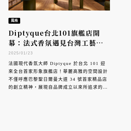
風格
Diptyque台北101旗艦店開
幕：法式香氛遇見台灣工藝，
奧斯曼建築風格打造22坪藝術
2025/01/23
空間
法國現代香氛大師 Diptyque 於台北 101 迎
來全台首家形象旗艦店！華麗高雅的空間設計
不僅呼應巴黎聖日爾曼大道 34 號首家精品店
的創立精神，展現自品牌成立以來所追求的獨
創性與詩意，店內玩味的色彩和紋理、獨家販
售的全新家飾，創造出無數的對比和驚喜。