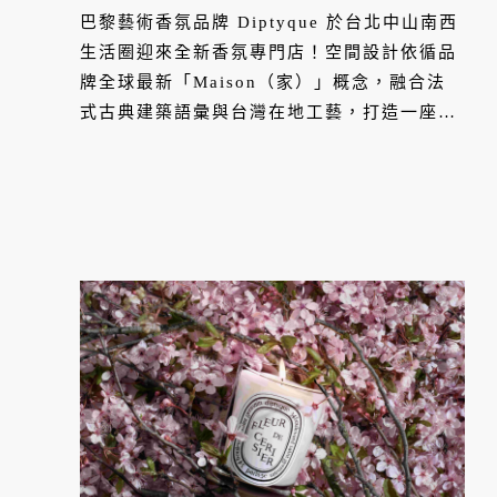
列同步登場
巴黎藝術香氛品牌 Diptyque 於台北中山南西
生活圈迎來全新香氛專門店！空間設計依循品
牌全球最新「Maison（家）」概念，融合法
式古典建築語彙與台灣在地工藝，打造一座充
滿故事的巴黎藝術公寓。與此同時，2026 年
夏日限量系列「水映花園之夏」璀璨登場，攜
手當代馬賽克藝術家 Mathilde Jonquière 共
同演繹一場清新而詩意的感官探索之旅。