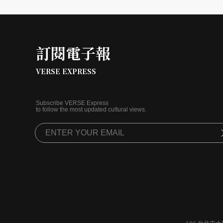
訂閱電子報
VERSE EXPRESS
Subscribe VERSE Express
to follow the most updated cultural views.