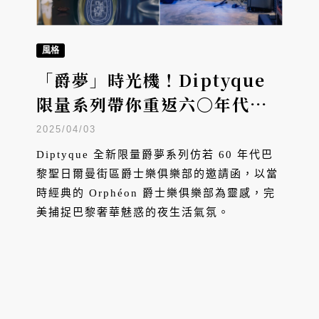
風格
「爵夢」時光機！Diptyque
限量系列帶你重返六〇年代巴
黎夜生活
2025/04/03
Diptyque 全新限量爵夢系列仿若 60 年代巴
黎聖日爾曼街區爵士樂俱樂部的邀請函，以當
時經典的 Orphéon 爵士樂俱樂部為靈感，完
美捕捉巴黎奢華魅惑的夜生活氣氛。