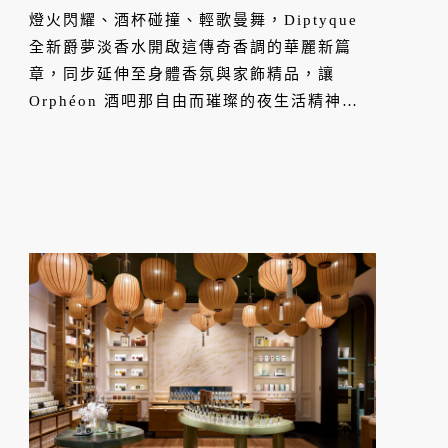
燈火閃耀、酒杯碰撞、輕歌曼舞，Diptyque
全新爵夢淡香水開啟這傳奇香調的華麗新篇
章，同步延伸至身體香氛與家飾精品，讓
Orphéon 酒吧那自由而璀璨的夜生活精神，
在肌膚與空間之間持續縈繞。