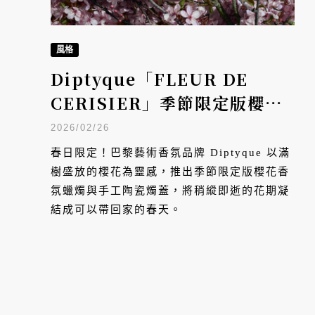
風格
Diptyque「FLEUR DE
CERISIER」季節限定版櫻花
香氛蠟燭重裝亮相，以粉紅香
2026/02/26
氣宣告春回大地
春日限定！巴黎藝術香氛品牌 Diptyque 以滿
樹盛放的櫻花為靈感，推出季節限定版櫻花香
氛蠟燭與手工陶瓷燭蓋，將稍縱即逝的花期凝
結成可以帶回家的春天。