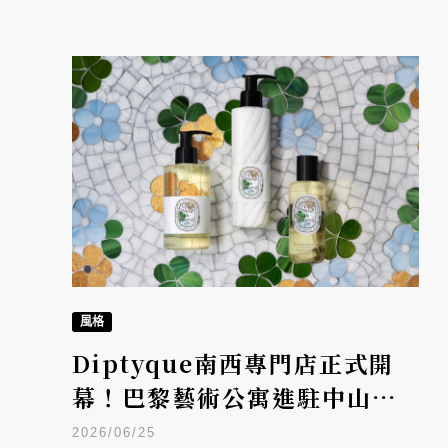
風格
Diptyque南西專門店正式開
幕！巴黎藝術公寓進駐中山南
西，「水映花園之夏」限量系
2026/06/25