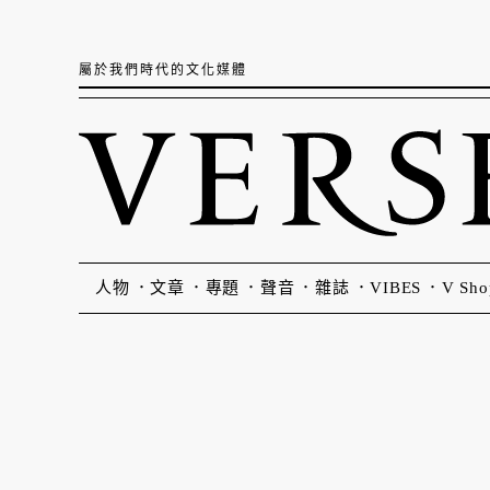
屬於我們時代的文化媒體
人物
文章
專題
聲音
雜誌
VIBES
V Sho