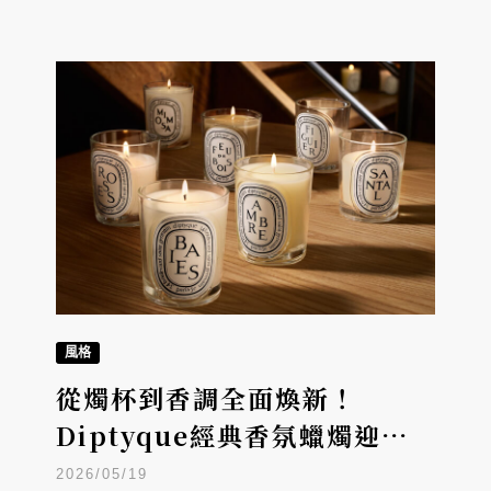
風格
從燭杯到香調全面煥新！
Diptyque經典香氛蠟燭迎來
全新改版與5款新香
2026/05/19