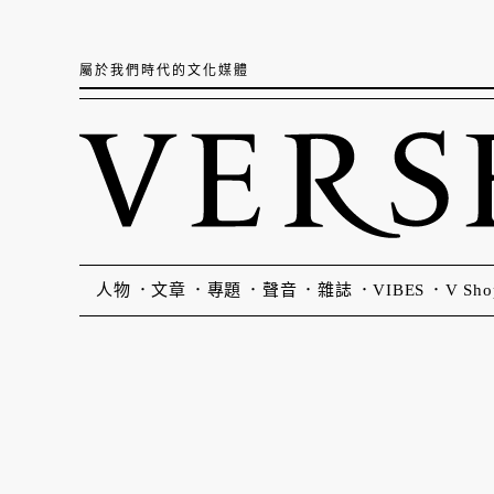
屬於我們時代的文化媒體
人物
文章
專題
聲音
雜誌
VIBES
V Sho