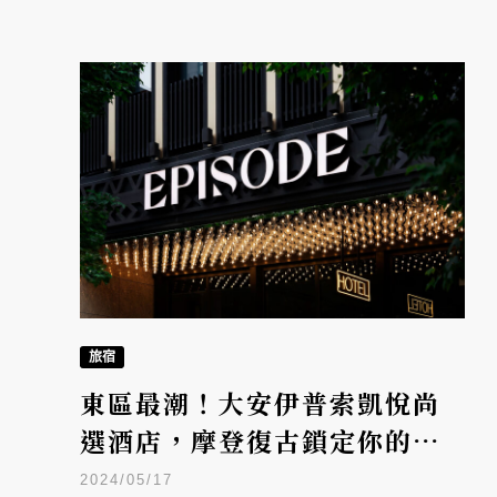
旅宿
東區最潮！大安伊普索凱悅尚
選酒店，摩登復古鎖定你的懷
舊魂
2024/05/17