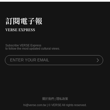
訂閱電子報
VERSE EXPRESS
Subscribe VERSE Express
to follow the most updated cultural views.
關於我們
|
隱私政策
hi@verse.com.tw
|
© VERSE All rights reserved.