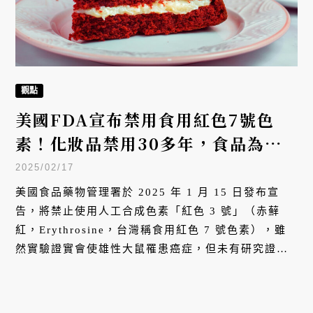
觀點
美國FDA宣布禁用食用紅色7號色
素！化妝品禁用30多年，食品為何
現在才禁止？
2025/02/17
美國食品藥物管理署於 2025 年 1 月 15 日發布宣
告，將禁止使用人工合成色素「紅色 3 號」（赤蘚
紅，Erythrosine，台灣稱食用紅色 7 號色素），雖
然實驗證實會使雄性大鼠罹患癌症，但未有研究證明
人類也會罹患癌症。目前台灣並無頒布法規明令禁止
「食用紅色 7 號色素」的使用。