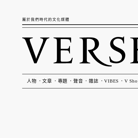
屬於我們時代的文化媒體
人物
文章
專題
聲音
雜誌
VIBES
V Sho