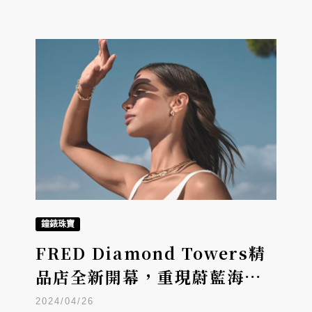
鐘錶珠寶
FRED Diamond Towers精
品店全新開幕，重現蔚藍海岸
陽光風情
2024/04/26