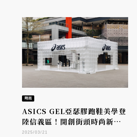
時尚
ASICS GEL亞瑟膠跑鞋美學登
陸信義區！開創街頭時尚新篇
章
2025/03/21