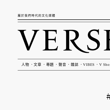
屬於我們時代的文化媒體
人物
文章
專題
聲音
雜誌
VIBES
V Sho