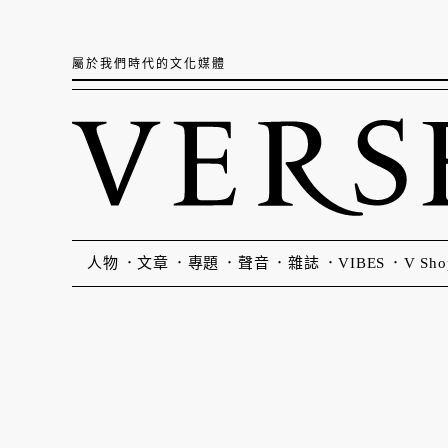
屬於我們時代的文化媒體
人物
文章
專題
聲音
雜誌
VIBES
V Sho