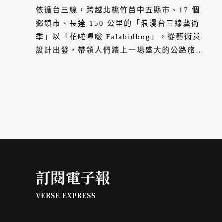
依循台三線，跨越北桃竹苗中五縣市、17 個
鄉鎮市、長達 150 公里的「浪漫台三線藝術
季」以「花啦嗶啵 Falabidbog」，從藝術與
設計出發，帶領人們踏上一場盛大的公路旅
行，提供更繽紛多元的客家想像。
訂閱電子報
VERSE EXPRESS