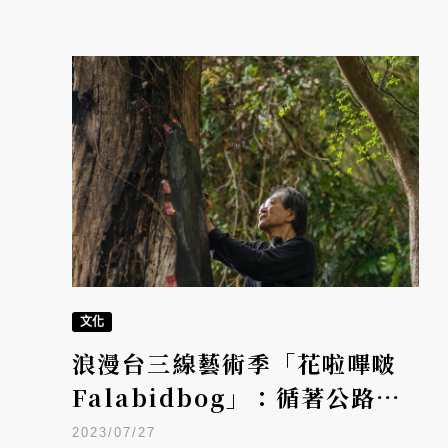
文化
浪漫台三線藝術季「花啦嗶啵
Falabidbog」：循著公路，
一起Becoming Hakka！
2023/07/27