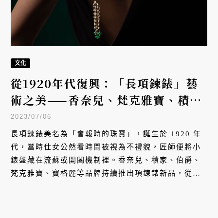
文化
從1920年代復興：「長項鍊錶」藝
術之美——香奈兒、梵克雅寶、積家
的報時美學
2023/07/06
長項鍊錶美名為「會報時的珠寶」，誕生於 1920 年
代，當時仕女公然看時間被視為不禮貌，匠師便將小
錶盤藏在流蘇或開闔機制裡。香奈兒、積家、伯爵、
梵克雅寶、寶格麗等品牌持續推出項鍊錶新品，從獅
首鈕扣、翻轉錶殼、金珠工藝到古幣鑲嵌，展現兼具
讀時與收藏價值的珠寶時計魅力。