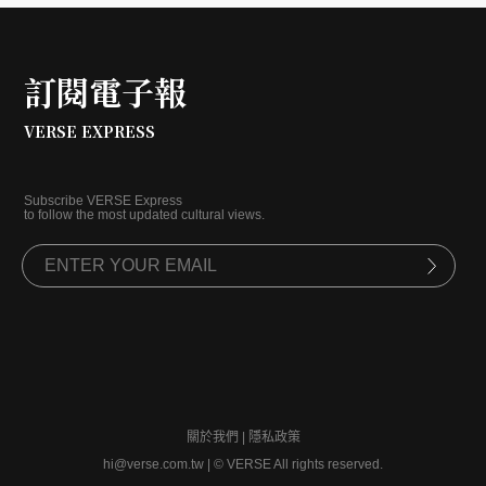
訂閱電子報
VERSE EXPRESS
Subscribe VERSE Express
to follow the most updated cultural views.
關於我們
|
隱私政策
hi@verse.com.tw
|
© VERSE All rights reserved.