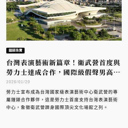
鐘錶珠寶
台灣表演藝術新篇章！衛武營首度與
勞力士達成合作，國際級假聲男高音
也將在台現身
2026/01/20
勞力士宣布成為台灣國家級表演藝術中心衛武營的專
屬鐘錶合作夥伴，這是勞力士首度支持台灣表演藝術
中心，象徵衛武營躋身國際頂尖文化場館之列。