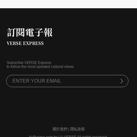
訂閱電子報
VERSE EXPRESS
Subscribe VERSE Express
to follow the most updated cultural views.
關於我們
|
隱私政策