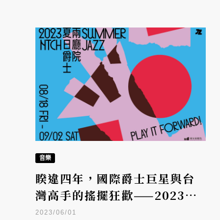
音樂
睽違四年，國際爵士巨星與台
灣高手的搖擺狂歡——2023兩
廳院夏日爵士
2023/06/01