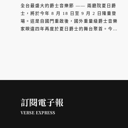
全台最盛大的爵士音樂節 —— 兩廳院夏日爵
士，將於今年 8 月 18 日至 9 月 2 日隆重登
場。這是自國門重啟後，國外重量級爵士音樂
家睽違四年再度於夏日爵士的舞台聚首。今年
兩廳院夏日爵士以「Play it Forward!」為
題，五檔演出節目集結國際巨星、樂壇名家與
台灣爵士樂手的豐沛能量，揉合出更多元的音
樂樣貌；並推出爵士工作坊、兩廳院夏日爵士
戶外派對市集，與表演藝術圖書館的夏日爵士
推薦館藏展等系列活動，邀請樂迷一起至現場
同歡。
訂閱電子報
VERSE EXPRESS