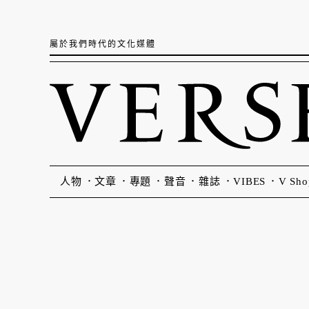
屬於我們時代的文化媒體
人物
文章
專題
聲音
雜誌
VIBES
V Sho