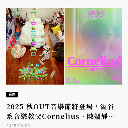
音樂
2025 秋OUT音樂節將登場，澀谷
系音樂教父Cornelius、陳嫺靜等
首波陣容公佈
2025/06/09