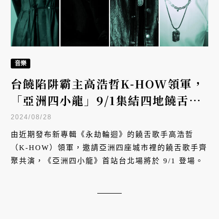
音樂
台饒陷阱霸主高浩哲K-HOW領軍，
「亞洲四小龍」9/1集結四地饒舌歌
手齊聚演出
2024/08/28
由近期發布新專輯《永劫輪迴》的饒舌歌手高浩哲
（K-HOW）領軍，邀請亞洲四座城市裡的饒舌歌手齊
聚共演，《亞洲四小龍》首站台北場將於 9/1 登場。