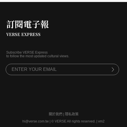
訂閱電子報
VERSE EXPRESS
Subscribe VERSE Express
to follow the most updated cultural views.
關於我們
|
隱私政策
hi@verse.com.tw
|
© VERSE All rights reserved. | vm2