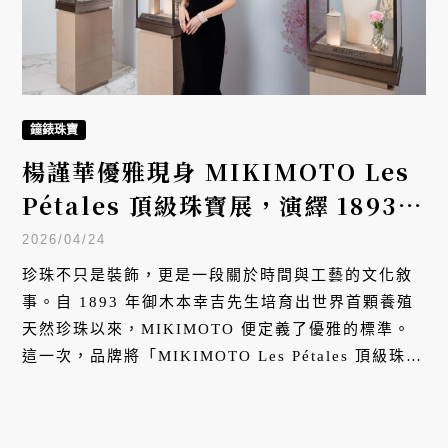
鐘錶珠寶
楊謹華優雅現身 MIKIMOTO Les
Pétales 頂級珠寶展，演繹 1893
年的永恆魅力
2026/04/24
珍珠不只是裝飾，更是一段關於時間與工藝的文化敘
事。自 1893 年御木本幸吉先生培育出世界首顆養殖
天然珍珠以來，MIKIMOTO 便定義了優雅的標準。
這一次，品牌將「MIKIMOTO Les Pétales 頂級珠寶
展」帶入台灣，由影后楊謹華領銜演繹，在鑽石火光
與珍珠溫潤間，開啟一場橫跨百年的美學對談。