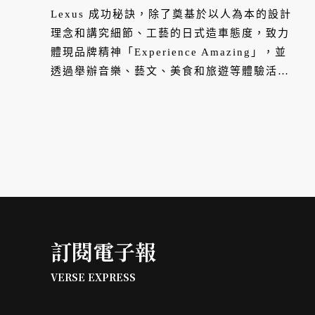
Lexus 成功秘訣，除了奠基於以人為本的設計
理念和講究細節、工藝的日式造車態度，致力
體現品牌精神「Experience Amazing」，並
透過舉辦音樂、藝文、美食和旅遊等體驗活動
為車主形塑難忘旅程，更是功不可沒，讓買車
也等同創造美好生活。
訂閱電子報
VERSE EXPRESS