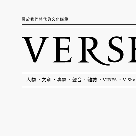
屬於我們時代的文化媒體
人物
文章
專題
聲音
雜誌
VIBES
V Sho