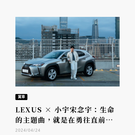
賞車
LEXUS × 小宇宋念宇：生命
的主題曲，就是在勇往直前裡
尋求穩定
2024/04/24