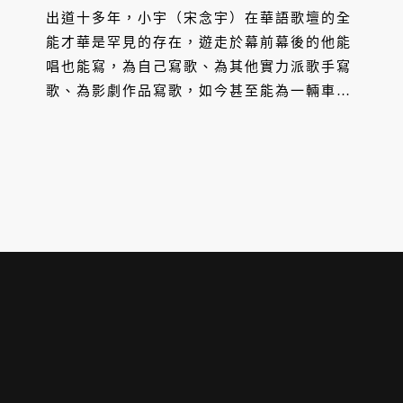
出道十多年，小宇（宋念宇）在華語歌壇的全
能才華是罕見的存在，遊走於幕前幕後的他能
唱也能寫，為自己寫歌、為其他實力派歌手寫
歌、為影劇作品寫歌，如今甚至能為一輛車而
寫 —— 這倒是他的第一次。