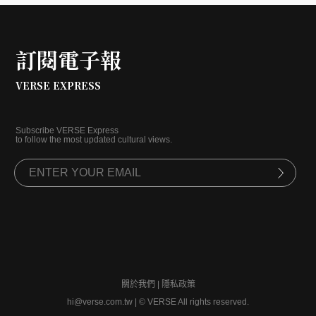
訂閱電子報
VERSE EXPRESS
Subscribe VERSE Express
to follow the most updated cultural views.
關於我們
|
隱私政策
hi@verse.com.tw
|
© VERSE All rights reserved.