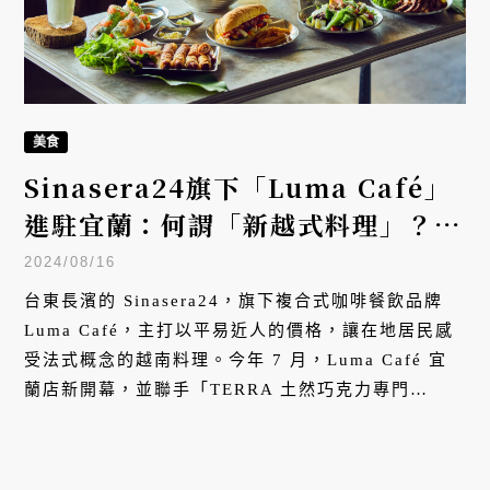
美食
Sinasera24旗下「Luma Café」
進駐宜蘭：何謂「新越式料理」？探
索在地咖啡館的多元食尚
2024/08/16
台東長濱的 Sinasera24，旗下複合式咖啡餐飲品牌
Luma Café，主打以平易近人的價格，讓在地居民感
受法式概念的越南料理。今年 7 月，Luma Café 宜
蘭店新開幕，並聯手「TERRA 土然巧克力專門
店」、「Bonsoy」合作，推出限定聯名餐點。