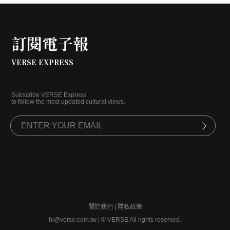
訂閱電子報
VERSE EXPRESS
Subscribe VERSE Express
to follow the most updated cultural views.
關於我們
|
隱私政策
hi@verse.com.tw
|
© VERSE All rights reserved.