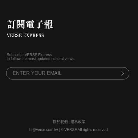
訂閱電子報
VERSE EXPRESS
Subscribe VERSE Express
to follow the most updated cultural views.
關於我們
|
隱私政策
hi@verse.com.tw
|
© VERSE All rights reserved.