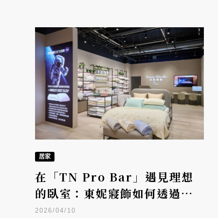
居家
在「TN Pro Bar」遇見理想
的臥室：東妮寢飾如何透過專
業顧問，幫你找出最適合的睡
2026/04/10