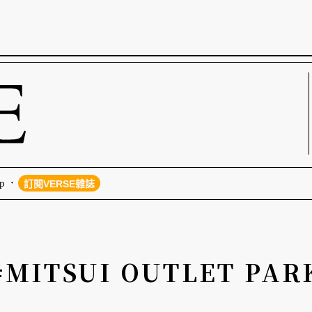
p
訂閱VERSE雜誌
#MITSUI OUTLET PAR