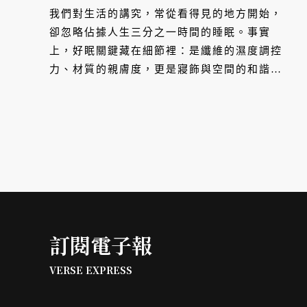
眠組合
我們對生活的講究，常從看得見的地方開始，
卻忽略佔據人生三分之一時間的睡眠。事實
上，好眠關鍵藏在細節裡：是纖維的濕度調控
力、材質的親膚度，更是寢飾與空間的和諧
感。為了讓挑選不再是憑直覺的「盲選」，
Tonia Nicole 東妮寢飾於台南三井打造全新
「TN Pro Bar」，將專業顧問與 AI 科技帶進
臥室空間。這不只是一次體驗升級，更是從理
解需求出發，幫每位觀者精準尋得專屬自己的
深夜舒適。
訂閱電子報
VERSE EXPRESS