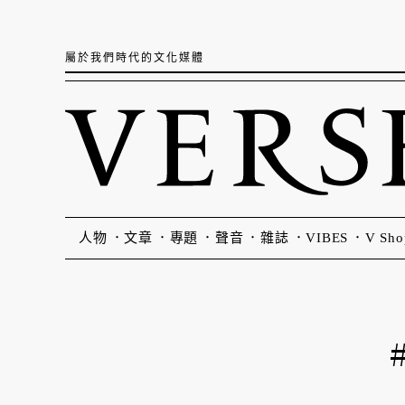
屬於我們時代的文化媒體
人物
文章
專題
聲音
雜誌
VIBES
V Sho