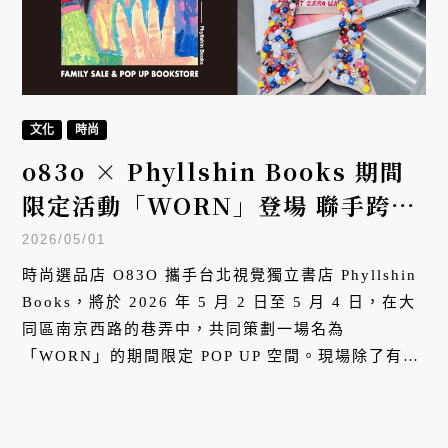
文化
時尚
o83o × Phyllshin Books 期間
限定活動「WORN」登場 聯手跨界
打造全新限定空間，在觸摸間找回時
2026/05/01
尚與紙本的物質溫度
時尚選品店 O83O 攜手台北視覺獨立書店 Phyllshin
Books，將於 2026 年 5 月 2 日至 5 月 4 日，在大
同區南京西路的巷弄中，共同策劃一場名為
「WORN」的期間限定 POP UP 空間。現場除了有
O83O AW25 以前選品系列的 FamilySale，更將時
裝選品與 Phyllshin Books 嚴選的絕版書及限量藝術
刊物交錯並置，以選品與選書共構沉浸式場景，邀請