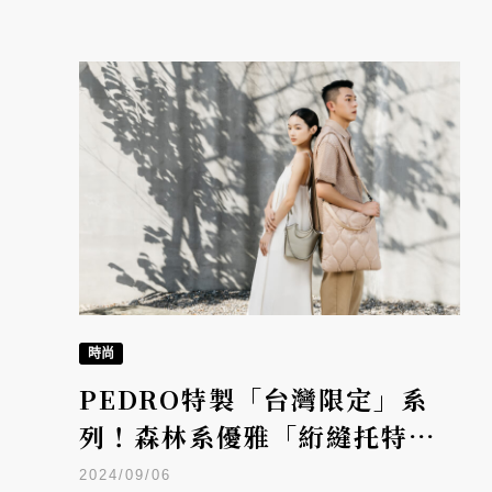
時尚
PEDRO特製「台灣限定」系
列！森林系優雅「絎縫托特
包」再度融合地方特色
2024/09/06