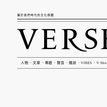
屬於我們時代的文化媒體
人物
文章
專題
聲音
雜誌
VIBES
V Sho