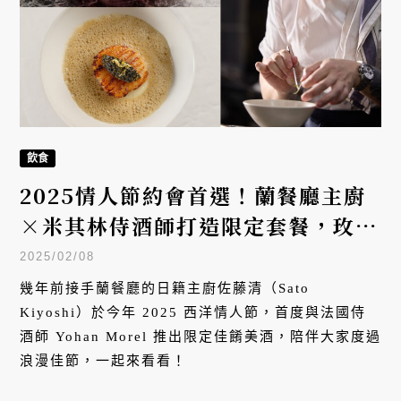
飲食
2025情人節約會首選！蘭餐廳主廚
×米其林侍酒師打造限定套餐，玫瑰
花前菜、愛心和牛派譜寫浪漫
2025/02/08
幾年前接手蘭餐廳的日籍主廚佐藤清（Sato
Kiyoshi）於今年 2025 西洋情人節，首度與法國侍
酒師 Yohan Morel 推出限定佳餚美酒，陪伴大家度過
浪漫佳節，一起來看看！