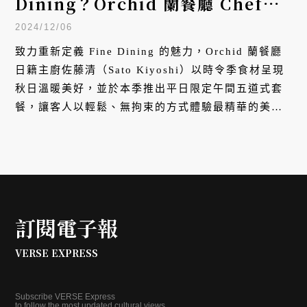
Dining？Orchid 蘭餐廳 Chef
Sato 推出午間限定自由單點的五道
2024/12/06
式套餐，海螯蝦、鮑魚、雪藏和牛任
致力重新定義 Fine Dining 的魅力，Orchid 蘭餐廳
君挑選
日籍主廚佐藤清（Sato Kiyoshi）以時令季食材呈現
秋日溫暖美好，並於本季推出平日限定午間五道式套
餐，讓客人以輕鬆、無拘束的方式體驗最精華的美
味。
訂閱電子報
VERSE EXPRESS
Subscribe VERSE Express
to follow the most updated cultural views.