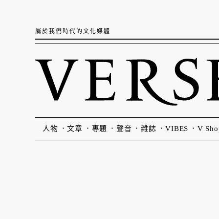
屬於我們時代的文化媒體
人物
文章
專題
聲音
雜誌
VIBES
V Sho