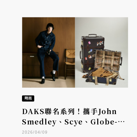
時尚
DAKS聯名系列！攜手John
Smedley、Scye、Globe-
Trotter與Mr. Slowboy打造
2026/04/09