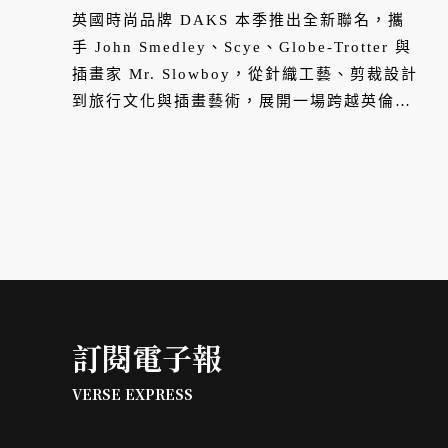
英倫風格新篇章
英國時尚品牌 DAKS 本季推出全新聯名，攜
手 John Smedley、Scye、Globe-Trotter 與
插畫家 Mr. Slowboy，從針織工藝、剪裁設計
到旅行文化與插畫藝術，展開一場跨越英倫與
日本的風格對話。四組聯名作品同步在台北新
光三越信義 A9 DAKS 快閃店登場，重新詮釋
經典英倫元素在當代語境中的多重樣貌。
訂閱電子報
VERSE EXPRESS