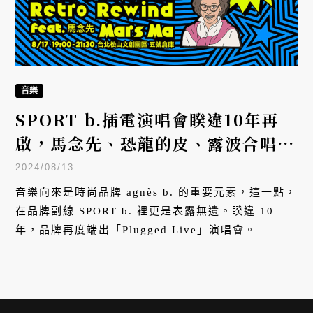
音樂
SPORT b.插電演唱會睽違10年再
啟，馬念先、恐龍的皮、露波合唱團
一同打造周末復古夜
2024/08/13
音樂向來是時尚品牌 agnès b. 的重要元素，這一點，
在品牌副線 SPORT b. 裡更是表露無遺。睽違 10
年，品牌再度端出「Plugged Live」演唱會。