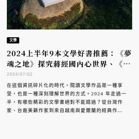
文學
2024上半年9本文學好書推薦：《夢
魂之地》探究蔣經國內心世界、《黃
色臉孔》觸碰「政治正確」尖銳辯
2024/07/02
證、《Stay True保持真誠》記述
在這個資訊碎片化的時代，閱讀文學作品是一種享
台裔美國人成長故事，還有哪些⋯⋯
受，也是一種深刻理解世界的方式。2024 年走過一
半，有哪些精彩的文學書絕對不能錯過？從台灣作
家、台裔美籍作家到來自越南與愛爾蘭的經典作
品⋯⋯由 VERSE 為你精選以下 9 本值得一讀的好
書。