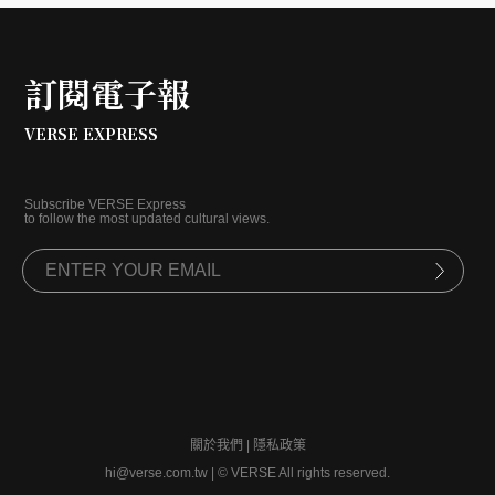
訂閱電子報
VERSE EXPRESS
Subscribe VERSE Express
to follow the most updated cultural views.
關於我們
|
隱私政策
hi@verse.com.tw
|
© VERSE All rights reserved.