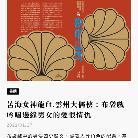
書摘
苦海女神龍ft.雲州大儒俠：布袋戲
吟唱邊緣男女的愛恨情仇
2021/01/27
布袋戲中的男俠如史豔文、藏鏡人等角色的配樂，基