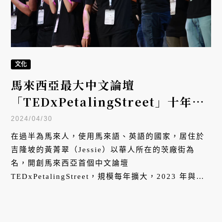
文化
馬來西亞最大中文論壇
「TEDxPetalingStreet」十年有
成！專訪創辦人黃菁翠：我想傳遞大
2024/04/30
馬本土故事
在過半為馬來人，使用馬來語、英語的國家，居住於
吉隆坡的黃菁翠（Jessie）以華人所在的茨廠街為
名，開創馬來西亞首個中文論壇
TEDxPetalingStreet，規模每年擴大，2023 年與會
人數超過一千五百人，今年將迎來十周年。十年來，
在速食文化造就的短影音浪潮裡，她為當地華人社群
引進重要的地方故事。