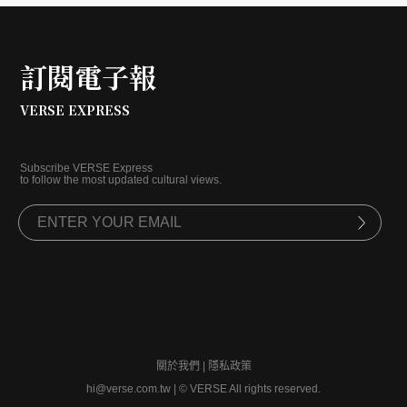
訂閱電子報
VERSE EXPRESS
Subscribe VERSE Express
to follow the most updated cultural views.
關於我們
|
隱私政策
hi@verse.com.tw
|
© VERSE All rights reserved.