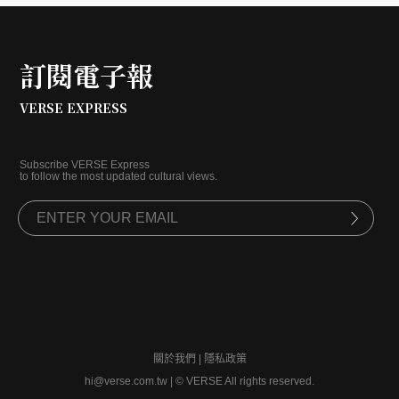
訂閱電子報
VERSE EXPRESS
Subscribe VERSE Express
to follow the most updated cultural views.
關於我們
|
隱私政策
hi@verse.com.tw
|
© VERSE All rights reserved.