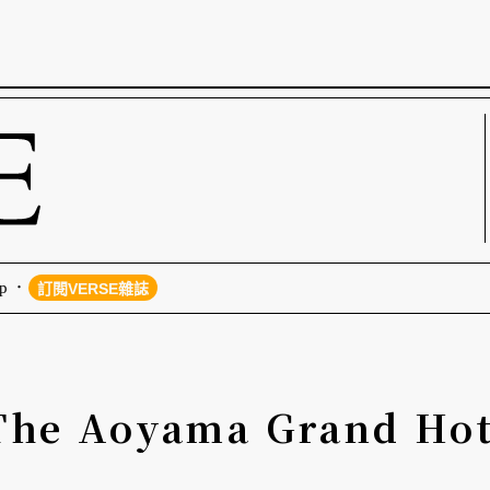
p
訂閱VERSE雜誌
The Aoyama Grand Hot