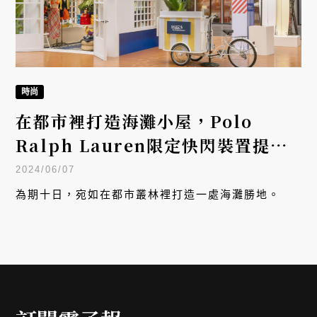
時尚
在都市裡打造海灘小屋，Polo
Ralph Lauren限定快閃裝置提供
夏日海洋風方案
2024/06/07
為期十日，宛如在都市叢林裡打造一處海灘勝地。