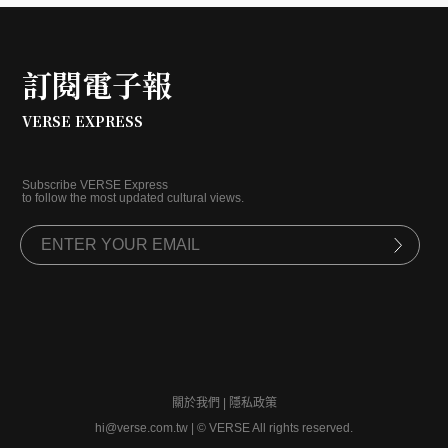
訂閱電子報
VERSE EXPRESS
Subscribe VERSE Express
to follow the most updated cultural views.
關於我們
|
隱私政策
hi@verse.com.tw
|
© VERSE All rights reserved.