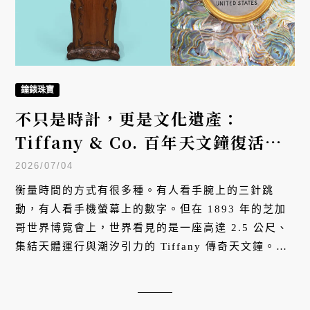
鐘錶珠寶
不只是時計，更是文化遺產：
Tiffany & Co. 百年天文鐘復活，
致敬美國250週年
2026/07/04
衡量時間的方式有很多種。有人看手腕上的三針跳
動，有人看手機螢幕上的數字。但在 1893 年的芝加
哥世界博覽會上，世界看見的是一座高達 2.5 公尺、
集結天體運行與潮汐引力的 Tiffany 傳奇天文鐘。這
件塵封已久的時間鉅作，在被品牌重新收藏後，歷經
大西洋兩岸製錶師的精細修復，終於在今年夏天重新
甦醒。