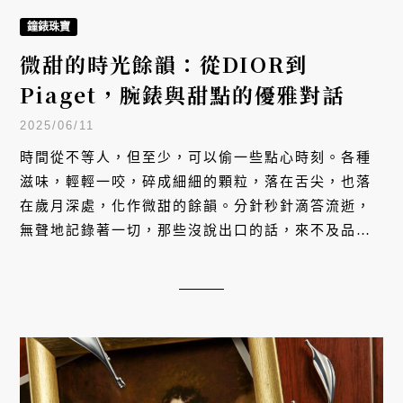
鐘錶珠寶
微甜的時光餘韻：從DIOR到
Piaget，腕錶與甜點的優雅對話
2025/06/11
時間從不等人，但至少，可以偷一些點心時刻。各種
滋味，輕輕一咬，碎成細細的顆粒，落在舌尖，也落
在歲月深處，化作微甜的餘韻。分針秒針滴答流逝，
無聲地記錄著一切，那些沒說出口的話，來不及品嚐
的味道，還有餅乾屑落在桌角的一隅。直到記憶走遠
了，餘味還留著。