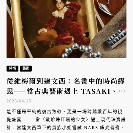
時尚
藝術
從維梅爾到達文西：名畫中的時尚繆
思——當古典藝術遇上 TASAKI、
Dior 與 Tiffany
2025/04/15
這不僅是單純的復古致敬，更是一場跨越數百年的視
覺盛宴 —— 當〈戴珍珠耳環的少女〉遇上現代珠寶設
計，當達文西筆下的貴族小姐嘗試 NARS 緞光唇膏，