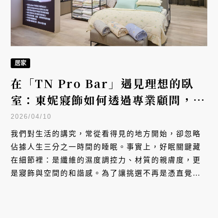
居家
在「TN Pro Bar」遇見理想的臥
室：東妮寢飾如何透過專業顧問，幫
你找出最適合的睡眠組合
2026/04/10
我們對生活的講究，常從看得見的地方開始，卻忽略
佔據人生三分之一時間的睡眠。事實上，好眠關鍵藏
在細節裡：是纖維的濕度調控力、材質的親膚度，更
是寢飾與空間的和諧感。為了讓挑選不再是憑直覺的
「盲選」，Tonia Nicole 東妮寢飾於台南三井打造全
新「TN Pro Bar」，將專業顧問與 AI 科技帶進臥室
空間。這不只是一次體驗升級，更是從理解需求出