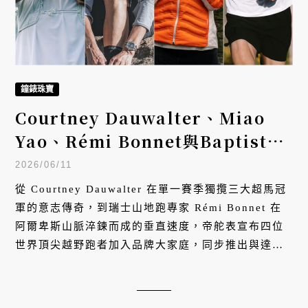
鐘錶珠寶
Courtney Dauwalter、Miao
Yao、Rémi Bonnet與Baptiste
Chassagne四位頂尖越野跑者加入
2026/06/11
帝舵表！全新Ranger 36毫米與
從 Courtney Dauwalter 在單一賽季獨攬三大超馬冠
「沙丘白」錶面同步登場
軍的意志傳奇，到瑞士山地跑專家 Rémi Bonnet 在
阿爾卑斯山脈淬鍊而成的垂直速度，帝舵表宣布四位
世界頂尖越野跑者加入品牌大家庭，同步推出與達卡
拉力賽靈感「沙丘白」錶面，透過運動競技、極地探
險與精密機械工藝的跨界對話，探索人類如何在意志
的最極端處，書寫屬於自己的傳奇旅程。