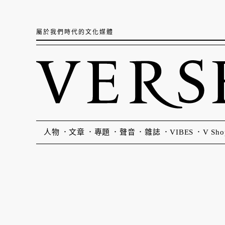
屬於我們時代的文化媒體
人物
文章
專題
聲音
雜誌
VIBES
V Sho