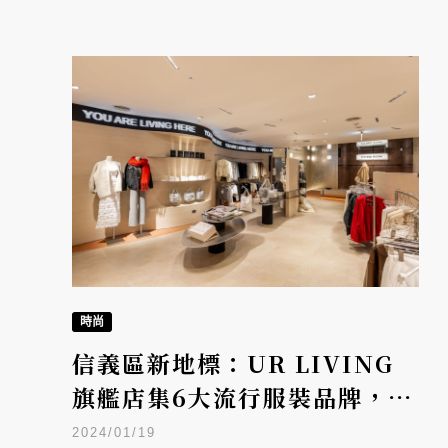
時尚
信義區新地標：UR LIVING
旗艦店集6大流行服裝品牌，人
氣早午餐BRUN不然驚喜進駐
2024/01/19