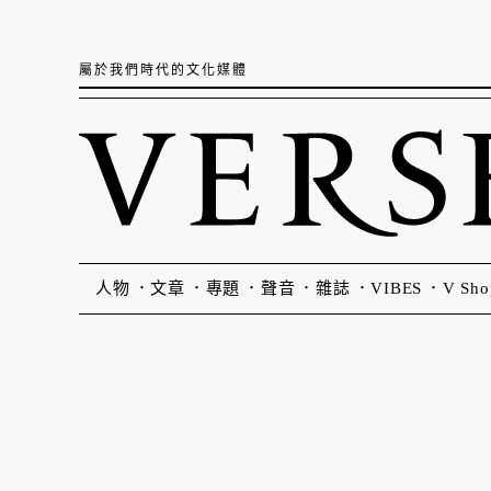
屬於我們時代的文化媒體
人物
文章
專題
聲音
雜誌
VIBES
V Sho