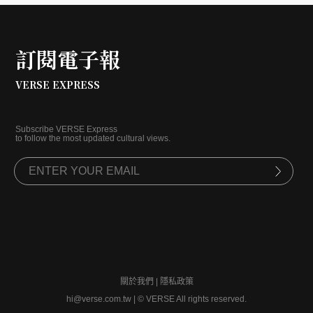
訂閱電子報
VERSE EXPRESS
Subscribe VERSE Express
to follow the most updated cultural views.
關於我們
|
隱私政策
hi@verse.com.tw
|
© VERSE All rights reserved.