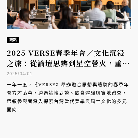
觀點
2025 VERSE春季年會／文化沉浸
之旅：從論壇思辨到星空營火，重新
定義台灣美學的五感饗宴
2025/04/01
一年一度，《VERSE》舉辦融合思想與體驗的春季年
會方才落幕，透過論壇對談、飲食體驗與實地踏查，
帶領參與者深入探索台灣當代美學與風土文化的多元
面向。